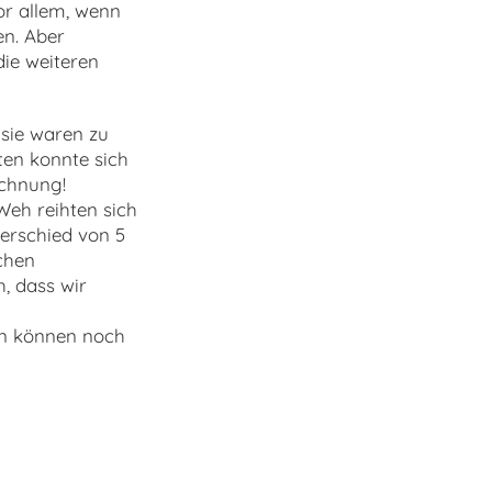
or allem, wenn
en. Aber
die weiteren
sie waren zu
ten konnte sich
ichnung!
Weh reihten sich
terschied von 5
chen
h, dass wir
en können noch