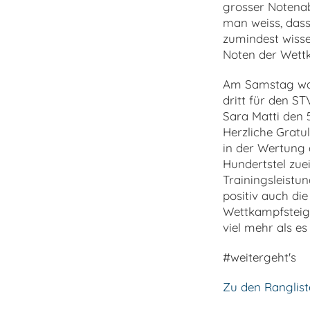
grosser Notenab
man weiss, dass
zumindest wisse
Noten der Wettk
Am Samstag war
dritt für den S
Sara Matti den 5
Herzliche Gratu
in der Wertung 
Hundertstel zue
Trainingsleistun
positiv auch di
Wettkampfsteig
viel mehr als e
#weitergeht's
Zu den Ranglis