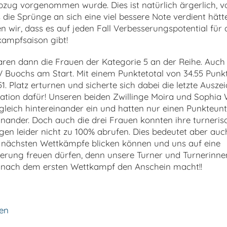
zug vorgenommen wurde. Dies ist natürlich ärgerlich, v
 die Sprünge an sich eine viel bessere Note verdient hätt
n wir, dass es auf jeden Fall Verbesserungspotential für 
ampfsaison gibt!
en dann die Frauen der Kategorie 5 an der Reihe. Auch 
TV Buochs am Start. Mit einem Punktetotal von 34.55 Punk
1. Platz erturnen und sicherte sich dabei die letzte Ausze
lation dafür! Unseren beiden Zwillinge Moira und Sophia 
gleich hintereinander ein und hatten nur einen Punkteun
inander. Doch auch die drei Frauen konnten ihre turneris
gen leider nicht zu 100% abrufen. Dies bedeutet aber auc
e nächsten Wettkämpfe blicken können und uns auf eine
erung freuen dürfen, denn unsere Turner und Turnerinn
s nach dem ersten Wettkampf den Anschein macht!!
ten