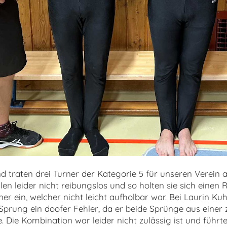
 traten drei Turner der Kategorie 5 für unseren Verein 
llen leider nicht reibungslos und so holten sie sich einen
ner ein, welcher nicht leicht aufholbar war. Bei Laurin K
rung ein doofer Fehler, da er beide Sprünge aus einer
. Die Kombination war leider nicht zulässig ist und führte